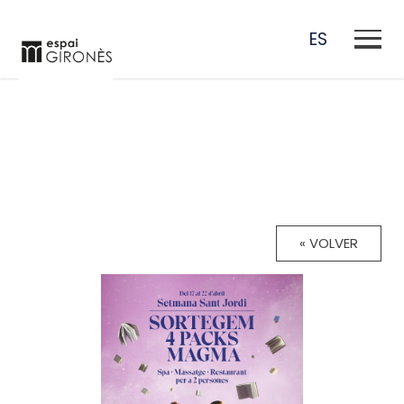
ES
EN
CA
FR
« VOLVER