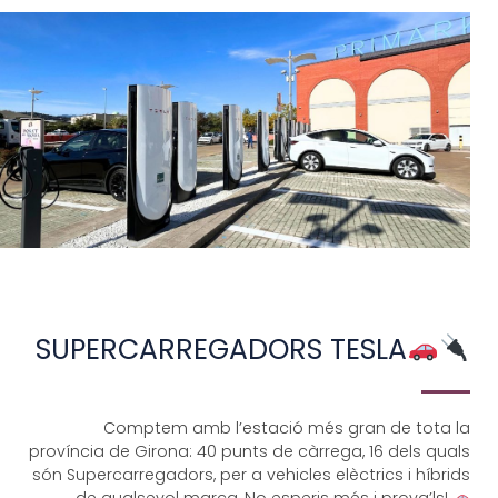
SUPERCARREGADORS TESLA
Comptem amb l’estació més gran de tota la
província de Girona: 40 punts de càrrega, 16 dels quals
són Supercarregadors, per a vehicles elèctrics i híbrids
de qualsevol marca. No esperis més i prova’ls!