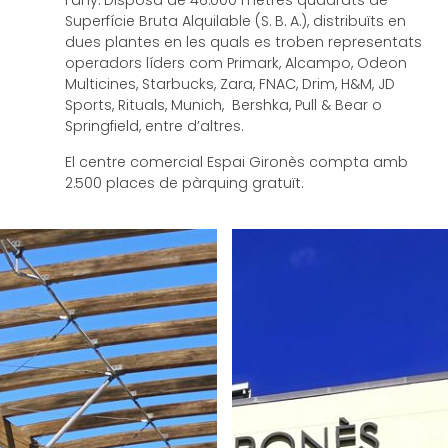
l’any. Disposa de 46.000 metres quadrats de
Superfície Bruta Alquilable (S. B. A.), distribuïts en
dues plantes en les quals es troben representats
operadors líders com Primark, Alcampo, Odeon
Multicines, Starbucks, Zara, FNAC, Drim, H&M, JD
Sports, Rituals, Munich, Bershka, Pull & Bear o
Springfield, entre d’altres.
El centre comercial Espai Gironès compta amb
2.500 places de pàrquing gratuït.