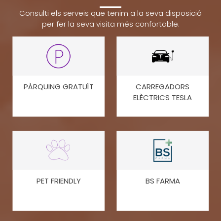
Consulti els serveis que tenim a la seva disposició
per fer la seva visita més confortable.
PÀRQUING GRATUÏT
CARREGADORS
ELÈCTRICS TESLA
PET FRIENDLY
BS FARMA