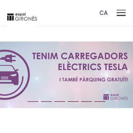
CA
EN
ES
FR