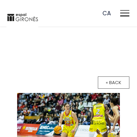
CA
EN
ES
FR
« BACK